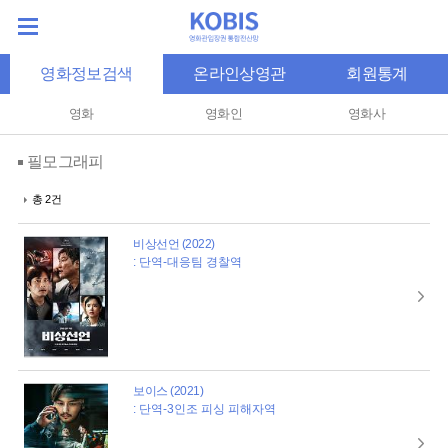
영화정보검색
온라인상영관
회원통계
영화
영화인
영화사
필모그래피
총 2건
비상선언 (2022)
: 단역-대응팀 경찰역
보이스 (2021)
: 단역-3인조 피싱 피해자역