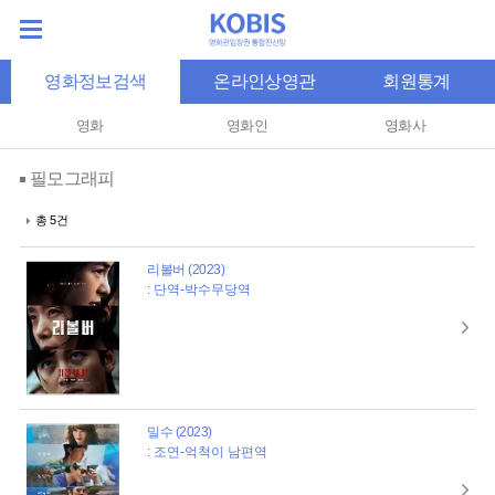
영화정보검색
온라인상영관
회원통계
영화
영화인
영화사
필모그래피
총 5건
리볼버 (2023)
: 단역-박수무당역
밀수 (2023)
: 조연-억척이 남편역