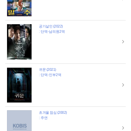
공기살인 (2022)
: 단역-남의원2역
귀문 (2021)
: 단역-인부2역
초겨울 점심 (2002)
: 주연