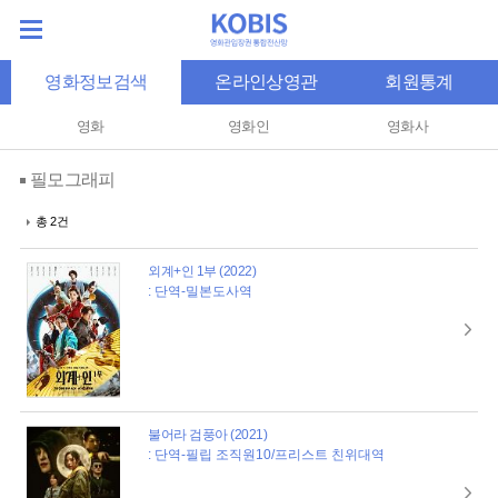
영화정보검색
온라인상영관
회원통계
영화
영화인
영화사
필모그래피
총 2건
외계+인 1부 (2022)
: 단역-밀본도사역
불어라 검풍아 (2021)
: 단역-필립 조직원10/프리스트 친위대역