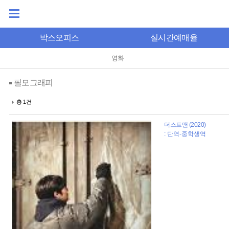
박스오피스
실시간예매율
영화
필모그래피
총 1건
더스트맨 (2020)
: 단역-중학생역