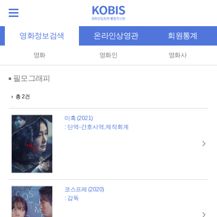
영화정보검색
온라인상영관
회원통계
영화
영화인
영화사
필모그래피
총 2건
미혹 (2021)
: 단역-간호사역,제작회계
코스프레 (2020)
: 감독