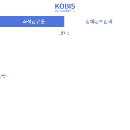
좌석점유율
영화정보검색
영화인
 감독역