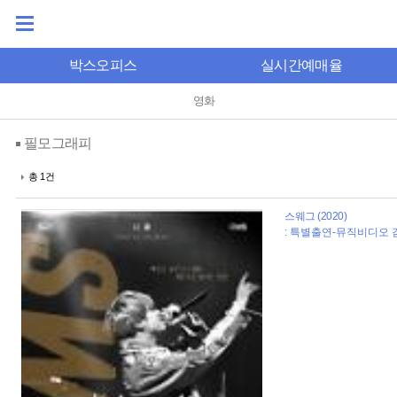
박스오피스
실시간예매율
영화
필모그래피
총 1건
스웨그 (2020)
: 특별출연-뮤직비디오