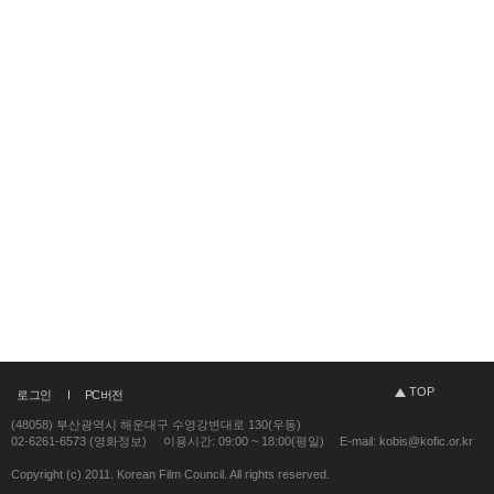
TOP
로그인
PC버전
(48058) 부산광역시 해운대구 수영강변대로 130(우동)
02-6261-6573 (영화정보)
이용시간: 09:00 ~ 18:00(평일)
E-mail: kobis@kofic.or.kr
Copyright (c) 2011. Korean Film Council. All rights reserved.