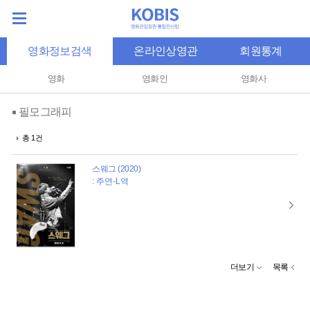
영화정보검색
온라인상영관
회원통계
영화
영화인
영화사
필모그래피
총 1건
스웨그 (2020)
: 주연-L역
더보기
목록