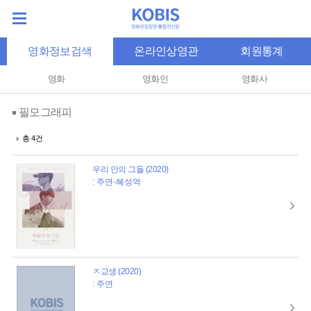
영화정보검색
온라인상영관
회원통계
영화
영화인
영화사
필모그래피
총 4건
우리 안의 그들 (2020)
: 주연-혜성역
ㅈ교생 (2020)
: 주연