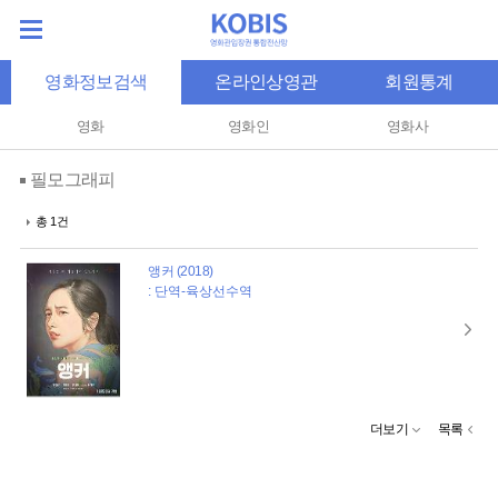
영화정보검색
온라인상영관
회원통계
영화
영화인
영화사
필모그래피
총 1건
앵커 (2018)
: 단역-육상선수역
더보기
목록