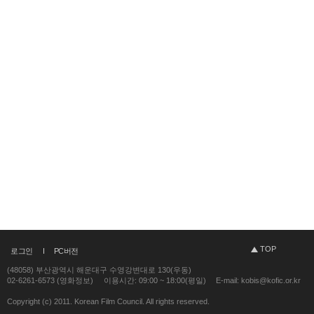
TOP
로그인
PC버전
(48058) 부산광역시 해운대구 수영강변대로 130(우동)
02-6261-6573 (영화정보)
이용시간: 09:00 ~ 18:00(평일)
E-mail: kobis@kofic.or.kr
Copyright (c) 2011. Korean Film Council. All rights reserved.