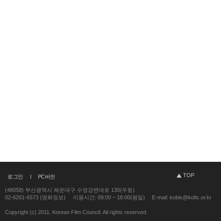
TOP
로그인
PC버전
(48058) 부산광역시 해운대구 수영강변대로 130(우동)
02-6261-6573 (영화정보)
이용시간: 09:00 ~ 18:00(평일)
E-mail: kobis@kofic.or.kr
Copyright (c) 2011. Korean Film Council. All rights reserved.