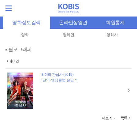
영화정보검색
온라인상영관
회원통계
영화
영화인
영화사
필모그래피
총 1건
초미의 관심사 (2019)
: 단역-엔딩클럽 손님 역
더보기
목록