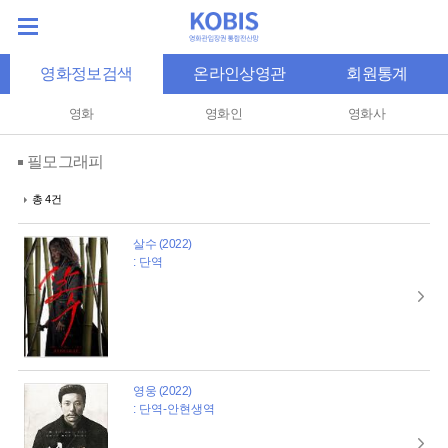
영화정보검색
온라인상영관
회원통계
영화
영화인
영화사
필모그래피
총 4건
살수 (2022)
: 단역
영웅 (2022)
: 단역-안현생역