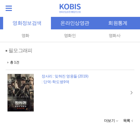
영화정보검색
온라인상영관
회원통계
영화
영화인
영화사
필모그래피
총 1건
장사리 : 잊혀진 영웅들 (2019)
: 단역-학도병9역
더보기
목록