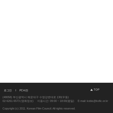
TOP
로그인
PC버전
(48058) 부산광역시 해운대구 수영강변대로 130(우동)
02-6261-6573 (영화정보)
이용시간: 09:00 ~ 18:00(평일)
E-mail: kobis@kofic.or.kr
Copyright (c) 2011. Korean Film Council. All rights reserved.