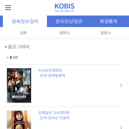
영화정보검색
온라인상영관
회원통계
영화
영화인
영화사
필모그래피
총 2건
비상선언 (2022)
: 단역-관제팀원역
감쪽같은 그녀 (2019)
: 단역-안내소 직원역