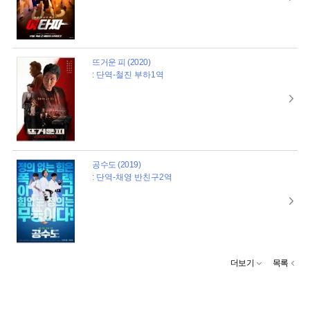
뜨거운 피 (2020)
: 단역-철진 부하1역
공수도 (2019)
: 단역-채영 반친구2역
더보기
목록