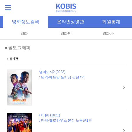
영화정보검색
온라인상영관
회원통계
영화
영화인
영화사
필모그래피
총 4건
범죄도시2 (2022)
: 단역-베트남 도박장 건달7역
여타짜 (2021)
: 단역-옐로하우스 본점 노름꾼1역