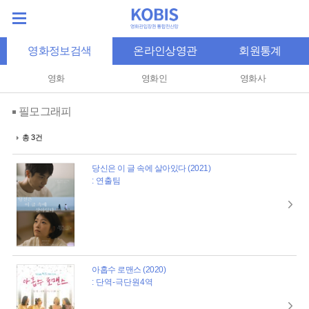
영화정보검색
온라인상영관
회원통계
영화
영화인
영화사
필모그래피
총 3건
당신은 이 글 속에 살아있다 (2021)
: 연출팀
아홉수 로맨스 (2020)
: 단역-극단원4역