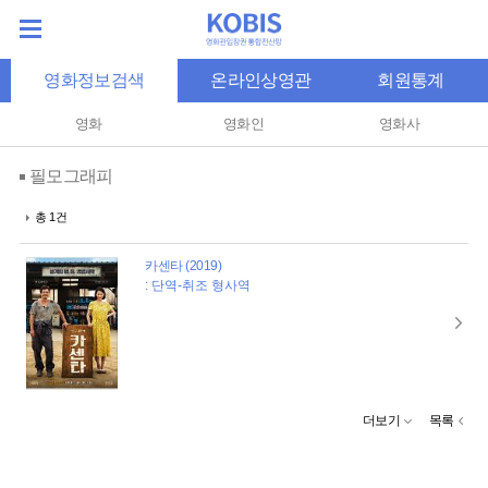
영화정보검색
온라인상영관
회원통계
영화
영화인
영화사
필모그래피
총 1건
카센타 (2019)
: 단역-취조 형사역
더보기
목록