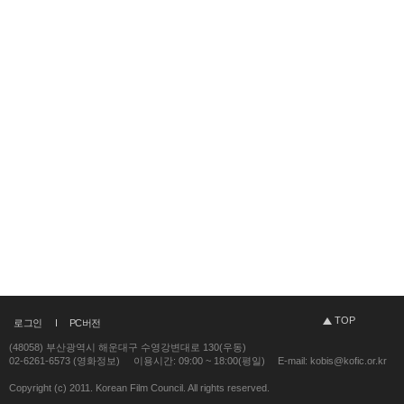
TOP
로그인
PC버전
(48058) 부산광역시 해운대구 수영강변대로 130(우동)
02-6261-6573 (영화정보)
이용시간: 09:00 ~ 18:00(평일)
E-mail: kobis@kofic.or.kr
Copyright (c) 2011. Korean Film Council. All rights reserved.