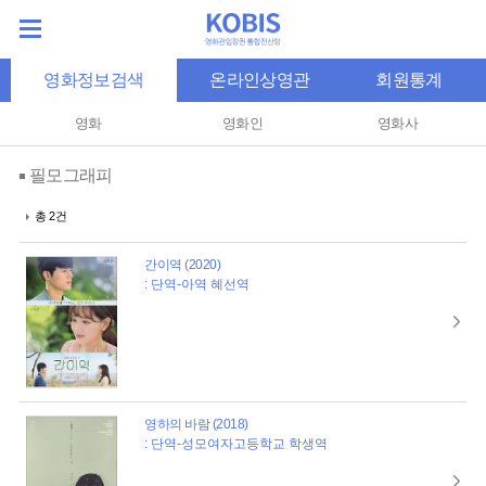
영화정보검색
온라인상영관
회원통계
영화
영화인
영화사
필모그래피
총 2건
간이역 (2020)
: 단역-아역 혜선역
영하의 바람 (2018)
: 단역-성모여자고등학교 학생역