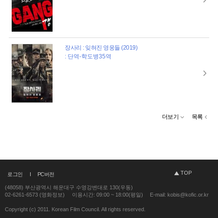
장사리 : 잊혀진 영웅들 (2019)
: 단역-학도병35역
더보기
목록
TOP
로그인
PC버전
(48058) 부산광역시 해운대구 수영강변대로 130(우동)
02-6261-6573 (영화정보)
이용시간: 09:00 ~ 18:00(평일)
E-mail: kobis@kofic.or.kr
Copyright (c) 2011. Korean Film Council. All rights reserved.