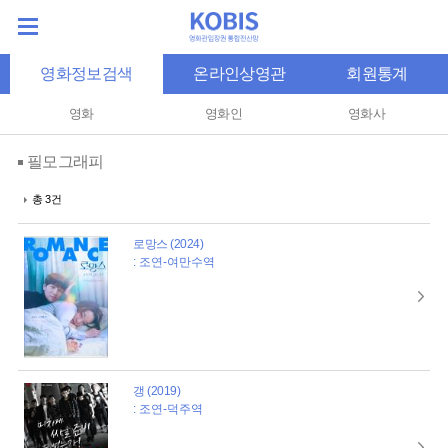
영화정보검색
온라인상영관
회원통계
영화
영화인
영화사
필모그래피
총 3건
로망스 (2024)
: 조연-여만수역
갱 (2019)
: 조연-덕주역