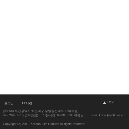
TOP
로그인
PC버전
(48058) 부산광역시 해운대구 수영강변대로 130(우동)
02-6261-6573 (영화정보)
이용시간: 09:00 ~ 18:00(평일)
E-mail: kobis@kofic.or.kr
Copyright (c) 2011. Korean Film Council. All rights reserved.