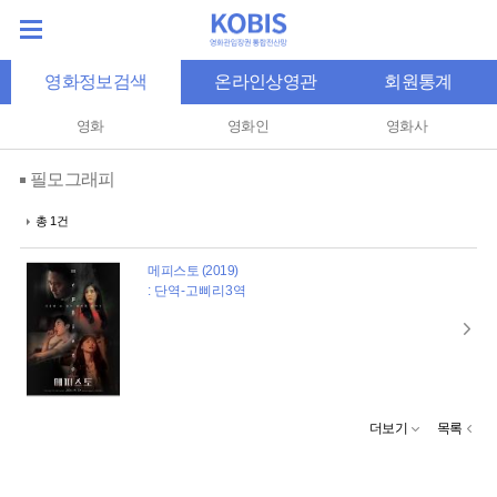
영화정보검색
온라인상영관
회원통계
영화
영화인
영화사
필모그래피
총 1건
메피스토 (2019)
: 단역-고삐리3역
더보기
목록