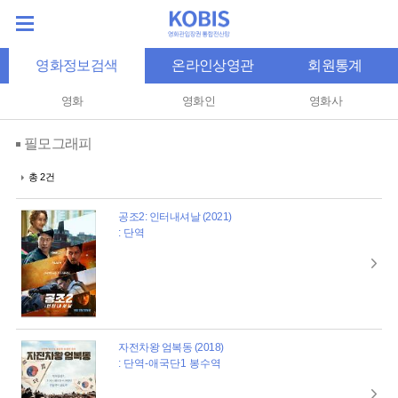
영화정보검색
온라인상영관
회원통계
영화
영화인
영화사
필모그래피
총 2건
공조2: 인터내셔날 (2021)
: 단역
자전차왕 엄복동 (2018)
: 단역-애국단1 봉수역