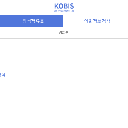
좌석점유율
영화정보검색
영화인
들역