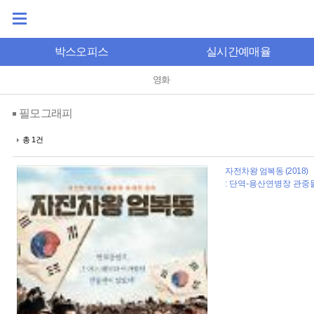
박스오피스
실시간예매율
영화
필모그래피
총 1건
자전차왕 엄복동 (2018)
: 단역-용산연병장 관중