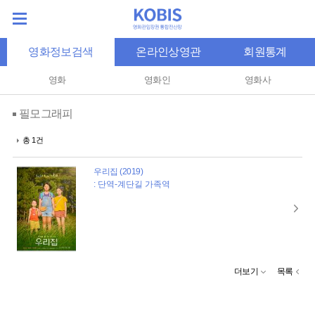
영화정보검색
온라인상영관
회원통계
영화
영화인
영화사
필모그래피
총 1건
우리집 (2019)
: 단역-계단길 가족역
더보기
목록