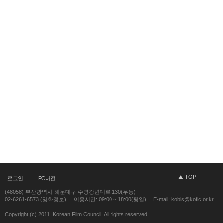
TOP
로그인
PC버전
(48058) 부산광역시 해운대구 수영강변대로 130(우동)
02-6261-6573 (영화정보)
이용시간: 09:00 ~ 18:00(평일)
E-mail: kobis@kofic.or.kr
Copyright (c) 2011. Korean Film Council. All rights reserved.