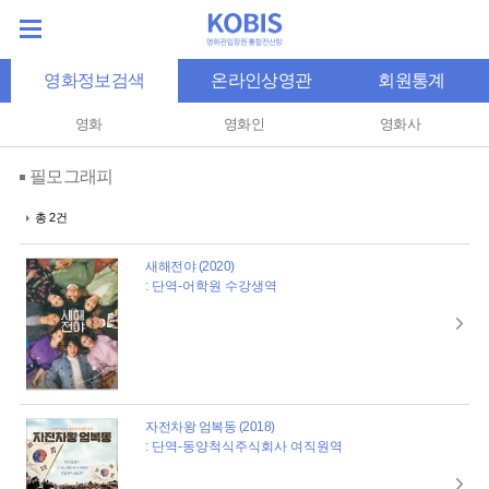
영화정보검색
온라인상영관
회원통계
영화
영화인
영화사
필모그래피
총 2건
새해전야 (2020)
: 단역-어학원 수강생역
자전차왕 엄복동 (2018)
: 단역-동양척식주식회사 여직원역