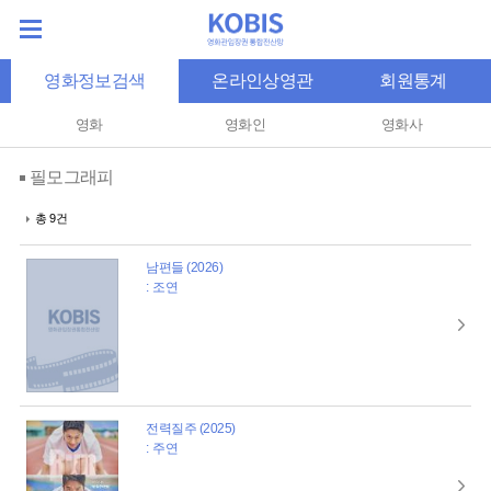
영화정보검색
온라인상영관
회원통계
영화
영화인
영화사
필모그래피
총 9건
남편들 (2026)
: 조연
전력질주 (2025)
: 주연