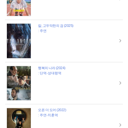
칼, 고두막한의 검 (2025)
: 주연
행복의 나라 (2024)
: 단역-성대령역
오픈 더 도어 (2022)
: 주연-치훈역