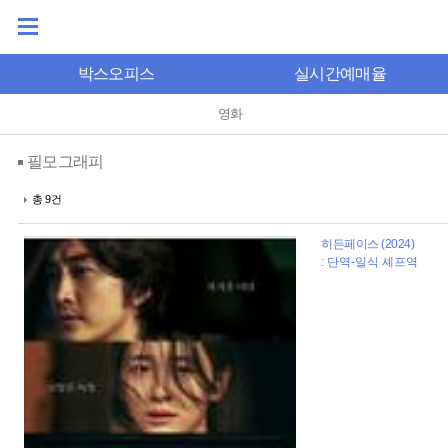
박스오피스
실시간예매율
영화
필모그래피
총 9건
히든페이스 (2024)
: 단역-일식 셰프역