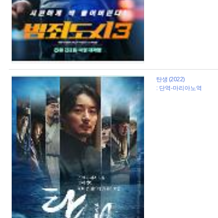
탄생 (2022)
: 단역-마리아노역