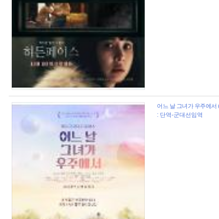
어느 날 그녀가 우주에서 (2
: 단역-군대선임역