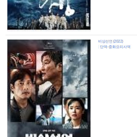
비상선언 (2022)
: 단역-중화요리사역