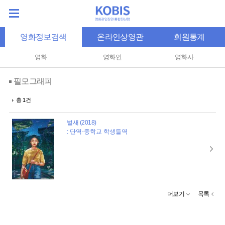
영화정보검색
온라인상영관
회원통계
영화
영화인
영화사
필모그래피
총 1건
벌새 (2018)
: 단역-중학교 학생들역
더보기
목록