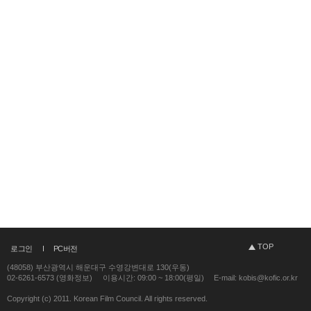
TOP
로그인
PC버전
(48058) 부산광역시 해운대구 수영강변대로 130(우동)
02-6261-6573 (영화정보)
이용시간: 09:00 ~ 18:00(평일)
E-mail: kobis@kofic.or.kr
Copyright (c) 2011. Korean Film Council. All rights reserved.