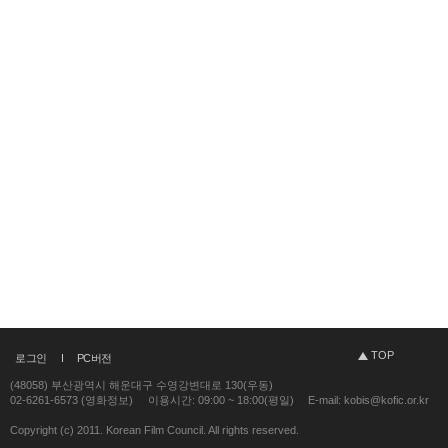
TOP
로그인
PC버전
(48058) 부산광역시 해운대구 수영강변대로 130(우동)
02-6261-6573 (영화정보)
이용시간: 09:00 ~ 18:00(평일)
E-mail: kobis@kofic.or.kr
Copyright (c) 2011. Korean Film Council. All rights reserved.