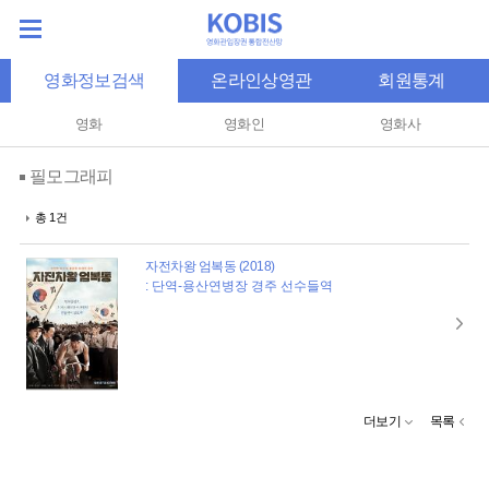
영화정보검색
온라인상영관
회원통계
영화
영화인
영화사
필모그래피
총 1건
자전차왕 엄복동 (2018)
: 단역-용산연병장 경주 선수들역
더보기
목록