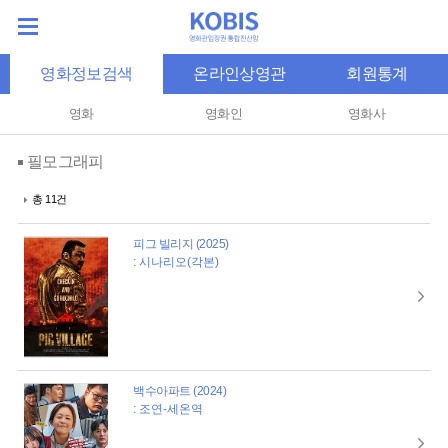
영화정보검색
온라인상영관
회원통계
영화
영화인
영화사
필모그래피
총 11건
피그 빌리지 (2025)
: 시나리오(각본)
백수아파트 (2024)
: 조연-세온역