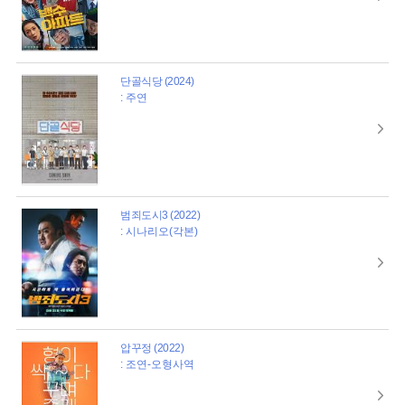
단골식당 (2024)
: 주연
범죄도시3 (2022)
: 시나리오(각본)
압꾸정 (2022)
: 조연-오형사역