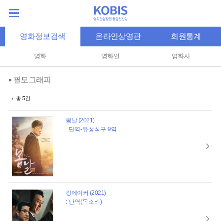
영화정보검색
온라인상영관
회원통계
영화
영화인
영화사
필모그래피
총 5건
봄날 (2021)
: 단역-유성식구 9역
킹메이커 (2021)
: 단역(목소리)