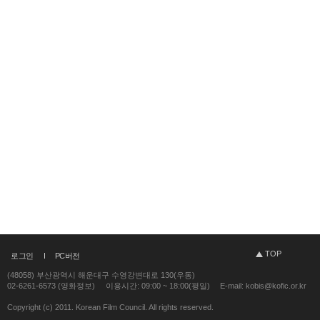
TOP
로그인
PC버전
(48058) 부산광역시 해운대구 수영강변대로 130(우동)
02-6261-6573 (영화정보)
이용시간: 09:00 ~ 18:00(평일)
E-mail: kobis@kofic.or.kr
Copyright (c) 2011. Korean Film Council. All rights reserved.