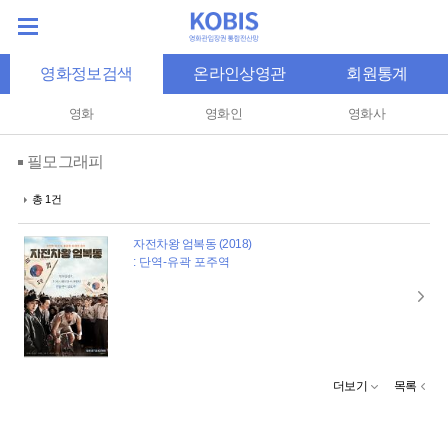
영화정보검색
온라인상영관
회원통계
영화
영화인
영화사
필모그래피
총 1건
자전차왕 엄복동 (2018)
: 단역-유곽 포주역
더보기
목록