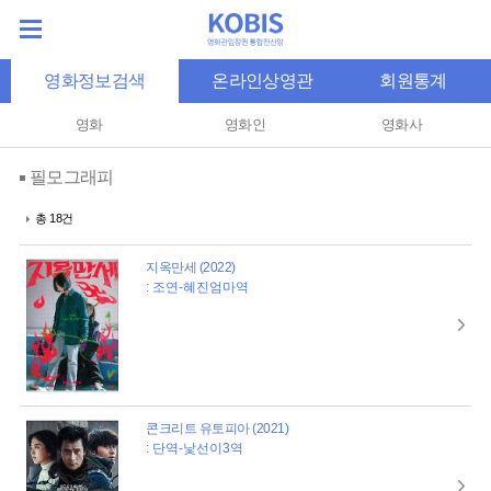
영화정보검색
온라인상영관
회원통계
영화
영화인
영화사
필모그래피
총 18건
지옥만세 (2022)
: 조연-혜진엄마역
콘크리트 유토피아 (2021)
: 단역-낯선이3역