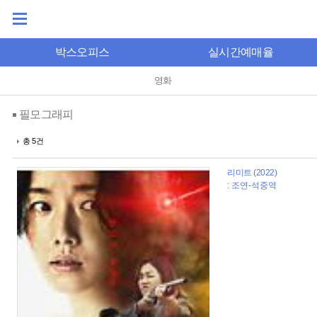
박스오피스
실시간예매율
영화
필모그래피
총 5건
리미트 (2022)
: 조연-석중역