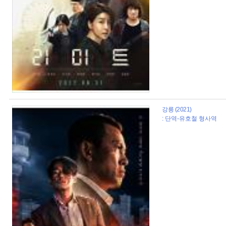
강릉 (2021)
: 단역-유호철 형사역