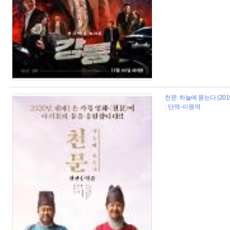
천문: 하늘에 묻는다 (201
: 단역-이원역