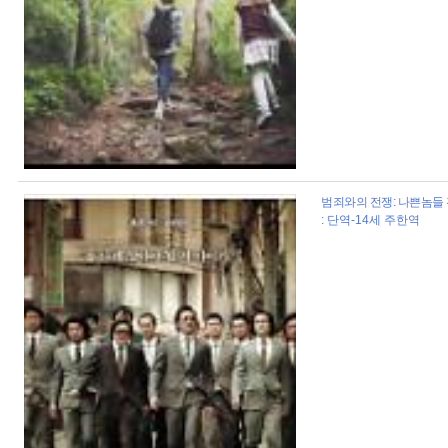
범죄와의 전쟁: 나쁜놈들 전
: 단역-14세 주한역