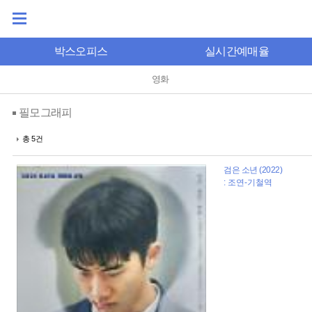
박스오피스
실시간예매율
영화
필모그래피
총 5건
검은 소년 (2022)
: 조연-기철역