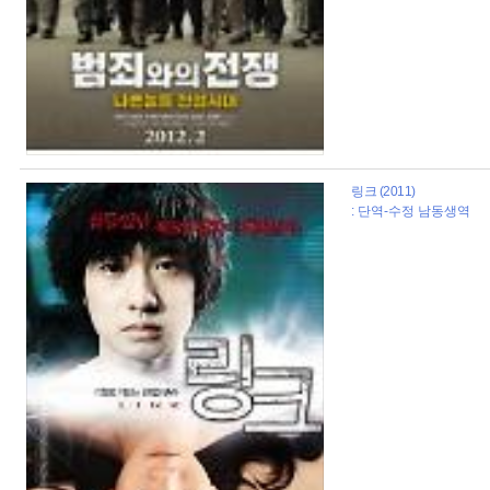
링크 (2011)
: 단역-수정 남동생역