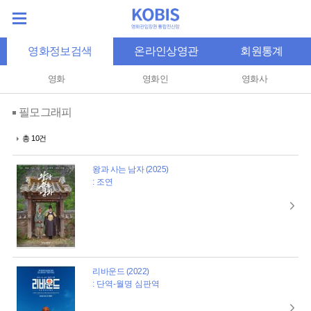
영화정보검색
온라인상영관
회원통계
영화
영화인
영화사
필모그래피
총 10건
왕과 사는 남자 (2025)
: 조연
리바운드 (2022)
: 단역-월명 심판역