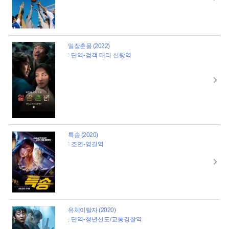
일장춘몽 (2022)
: 단역-검객 대리 신랑역
특송 (2020)
: 조연-영길역
유체이탈자 (2020)
: 단역-청년신도/교통경찰역