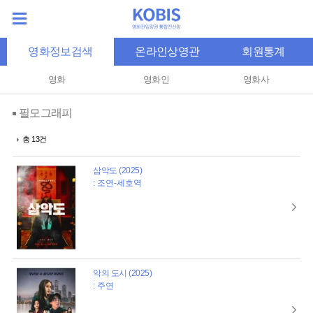
영화정보검색
온라인상영관
회원통계
영화
영화인
영화사
필모그래피
총 13건
삼악도 (2025)
: 조연-세호역
악의 도시 (2025)
: 주연