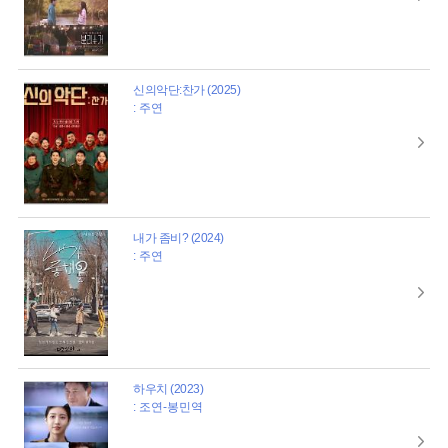
신의악단:찬가 (2025)
: 주연
내가 좀비? (2024)
: 주연
하우치 (2023)
: 조연-봉민역