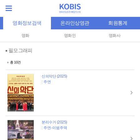
영화정보검색
온라인상영관
회원통계
영화
영화인
영화사
필모그래피
총 10건
신의악단 (2025)
: 주연
분리수거 (2025)
: 주연-이범주역