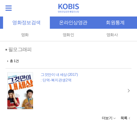
영화정보검색
온라인상영관
회원통계
영화
영화인
영화사
필모그래피
총 1건
그것만이 내 세상 (2017)
: 단역-복지관생2역
더보기
목록