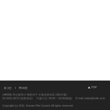
TOP
로그인
PC버전
(48058) 부산광역시 해운대구 수영강변대로 130(우동)
02-6261-6573 (영화정보)
이용시간: 09:00 ~ 18:00(평일)
E-mail: kobis@kofic.or.kr
Copyright (c) 2011. Korean Film Council. All rights reserved.