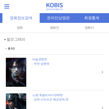
영화정보검색
온라인상영관
회원통계
영화
영화인
영화사
필모그래피
총 8건
비밀 (2023)
: 주연-성현역
노량: 죽음의 바다 (2022)
: 단역-시마즈군 왜군관역,역