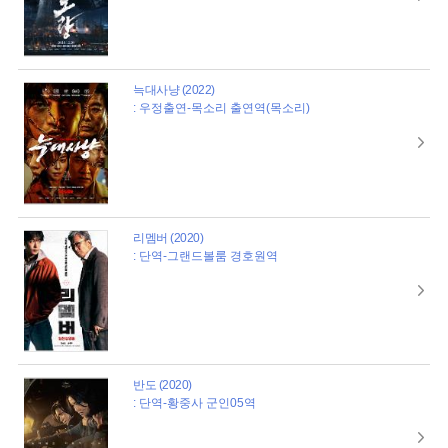
늑대사냥 (2022)
: 우정출연-목소리 출연역(목소리)
리멤버 (2020)
: 단역-그랜드볼룸 경호원역
반도 (2020)
: 단역-황중사 군인05역