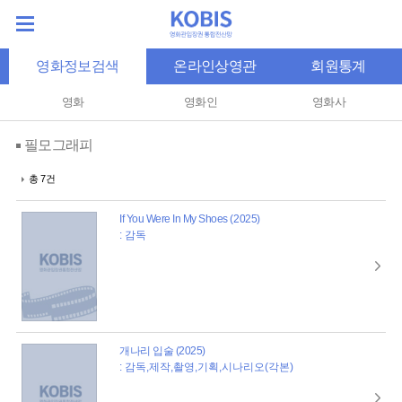
영화정보검색
온라인상영관
회원통계
영화
영화인
영화사
필모그래피
총 7건
If You Were In My Shoes (2025)
: 감독
개나리 입술 (2025)
: 감독,제작,촬영,기획,시나리오(각본)