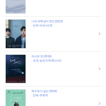
나의 피투성이 연인 (2022)
: 단역-여의사1역
라스트 씬 (2018)
: 조연-송은지역(목소리)
예수보다 낯선 (2018)
: 단역-주희역