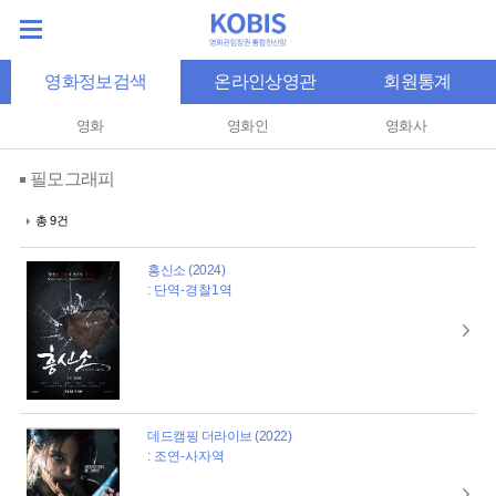
영화정보검색
온라인상영관
회원통계
영화
영화인
영화사
필모그래피
총 9건
흥신소 (2024)
: 단역-경찰1역
데드캠핑 더라이브 (2022)
: 조연-사자역