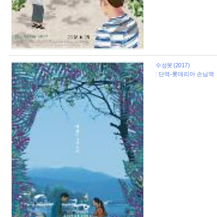
수성못 (2017)
: 단역-롯데리아 손님역