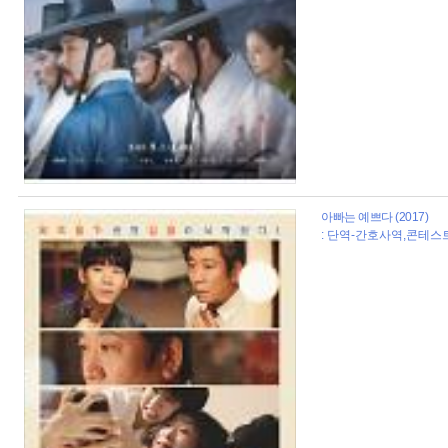
아빠는 예쁘다 (2017)
: 단역-간호사역,콘테스