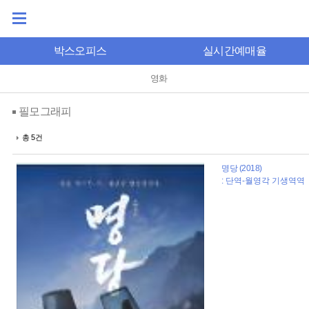
박스오피스
실시간예매율
영화
필모그래피
총 5건
명당 (2018)
: 단역-월영각 기생역역