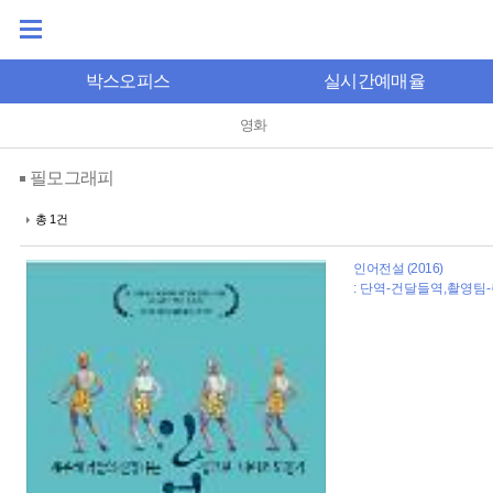
박스오피스
실시간예매율
영화
필모그래피
총 1건
인어전설 (2016)
: 단역-건달들역,촬영팀