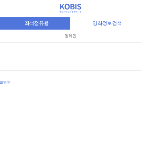
좌석점유율
영화정보검색
영화인
-촬영부