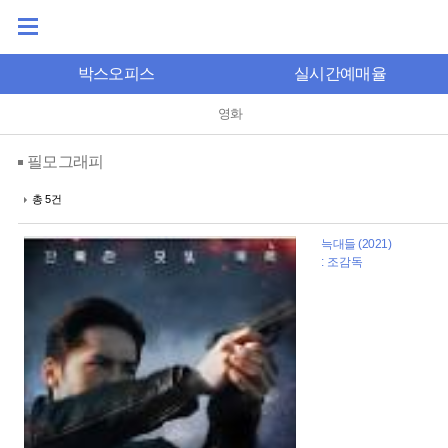
박스오피스
실시간예매율
영화
필모그래피
총 5건
늑대들 (2021)
: 조감독