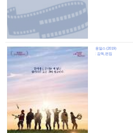
옹알스 (2019)
: 감독,편집