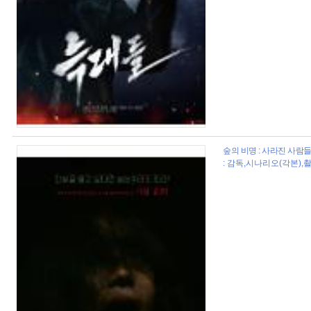
숲의 비명 : 사라진 사람들 (
: 감독,시나리오(각본),