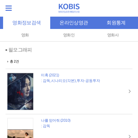
영화정보검색
온라인상영관
회원통계
영화
영화인
영화사
필모그래피
총 2건
미혹 (2021)
: 감독,시나리오(각본),투자-공동투자
나를 믿어줘 (2010)
: 감독