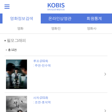
영화정보검색
온라인상영관
회원통계
영화
영화인
영화사
필모그래피
총 12건
루프 (2024)
: 주연-진수역
사자 (2018)
: 조연-호석역