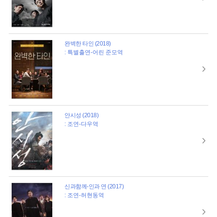
완벽한 타인 (2018)
: 특별출연-어린 준모역
안시성 (2018)
: 조연-다우역
신과함께-인과 연 (2017)
: 조연-허현동역