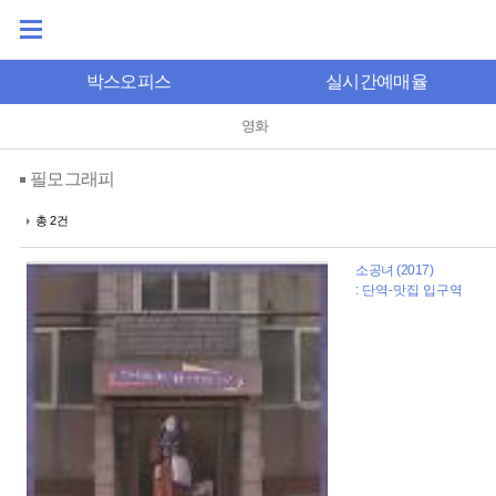
박스오피스
실시간예매율
영화
필모그래피
총 2건
소공녀 (2017)
: 단역-맛집 입구역