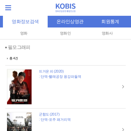
영화정보검색
온라인상영관
회원통계
영화
영화인
영화사
필모그래피
총 4건
뜨거운 피 (2020)
: 단역-빨래공장 용강파들역
군함도 (2017)
: 단역-포주 패거리역