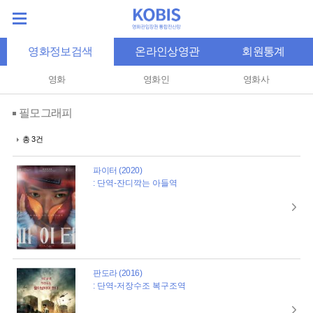
영화정보검색
온라인상영관
회원통계
영화
영화인
영화사
필모그래피
총 3건
파이터 (2020)
: 단역-잔디깍는 아들역
판도라 (2016)
: 단역-저장수조 복구조역