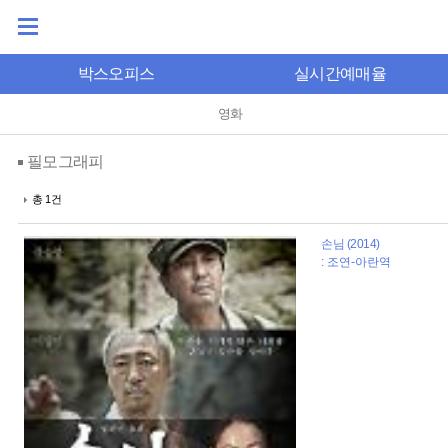
박스오피스
실시간예매율
영화
필모그래피
총 1건
손님 (2014)
: 조연-아란역