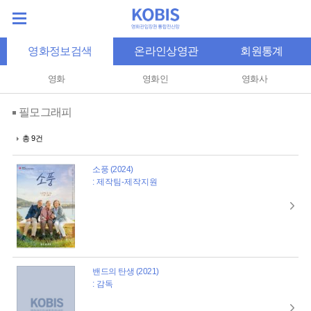
영화정보검색
온라인상영관
회원통계
영화
영화인
영화사
필모그래피
총 9건
소풍 (2024)
: 제작팀-제작지원
밴드의 탄생 (2021)
: 감독